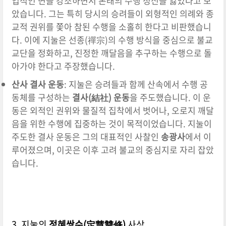
업적인 면을 강조하면서 본래의 수행 정신을 잃었다고 보
았습니다. 그는 특히 당시의 승려들이 외형적인 의례와 종
교적 권위를 쫓아 참된 수행을 소홀히 한다고 비판했습니
다. 이에 지눌은 선종(禪宗)의 수행 방식을 중심으로 불교
교단을 정화하고, 진정한 깨달음을 추구하는 수행으로 돌
아가야 한다고 주장했습니다.
산사 결사 운동
: 지눌은 승려들과 함께 산속에서 수행 공
동체를 구성하는
결사(結社) 운동
을 주도했습니다. 이 운
동은 외적인 권위와 물질적 집착에서 벗어나, 오로지 깨달
음을 위한 수행에 집중하는 것이 목적이었습니다. 지눌이
주도한 결사 운동은 그의 대표적인 사찰인
송광사
에서 이
루어졌으며, 이곳은 이후 고려 불교의 중심지로 자리 잡았
습니다.
3. 지눌의
정혜쌍수(定慧雙修)
사상