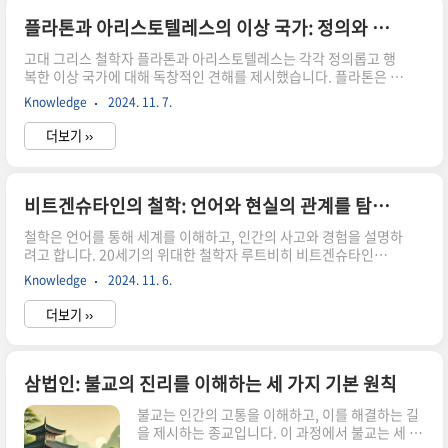
현대 사회에 주는 의미를 살펴보겠습니다. 1. 캐롤 길리건의 배려
윤리길리건의 철학적 배경캐롤 길리건(Carol Gilligan)은 20세기
플라톤과 아리스토텔레스의 이상 국가: 정의와 행복을 위한 두 철학자의 국가관
여성주의 철학자이자 심리학자로, 남성과 여성의 도덕적 발달이 서
고대 그리스 철학자 플라톤과 아리스토텔레스는 각각 정의롭고 행
로 다르다는 관점에서 배려 윤리를 제시했습니다. 길리건..
복한 이상 국가에 대해 독창적인 견해를 제시했습니다. 플라톤은 철
저한 계층 구조와 철학적 지혜에 기반한 국가를 주장했고, 그의 제
Knowledge
2024. 11. 7.
자인 아리스토텔레스는 인간의 본성과 사회적 목적을 중시하는 국
가관을 발전시켰습니다. 두 철학자의 이상 국가는 고대뿐 아니라 현
더보기 ››
대 정치철학에서도 중요한 논의의 기초가 됩니다. 이번 글에서는 플
라톤과 아리스토텔레스의 이상 국가에 대한 철학적 관점을 비교해
보겠습니다. 1. 플라톤과 아리스토텔레스의 철학적 배경플라톤의
철학적 배경과 국가관플라톤(Plato)은 소크라테스의 제자로서, 그
비트겐슈타인의 철학: 언어와 현실의 관계를 탐구한 사상가
의 철학은 소크라테스의 가르침에 깊이 영향을 받았습니다. 그는
철학은 언어를 통해 세계를 이해하고, 인간의 사고와 경험을 설명하
『국가』(The Republic)라는 저서를 통해 이상적인 국가에 대한
려고 합니다. 20세기의 위대한 철학자 루트비히 비트겐슈타인
비전을..
(Ludwig Wittgenstein)은 언어가 세계와 인간의 사고를 어떻게
Knowledge
2024. 11. 6.
표현하는지를 탐구하며 철학사에 큰 영향을 미쳤습니다. 비트겐슈
타인의 철학은 초기와 후기로 나뉘며, 각각 언어와 의미에 대한 독
더보기 ››
특한 접근 방식을 제시합니다. 이번 글에서는 비트겐슈타인의 철학
이란 무엇인지, 그리고 그의 사상이 현대 철학에 어떤 영향을 미쳤
는지 살펴보겠습니다. 1. 비트겐슈타인의 철학적 배경비트겐슈타
인의 생애와 사상루트비히 비트겐슈타인(1889-1951)은 오스트리
삼법인: 불교의 진리를 이해하는 세 가지 기본 원칙
아 태생의 철학자로, 언어와 의미에 대한 독특한 이론을 제시하며
불교는 인간의 고통을 이해하고, 이를 해결하는 길
언어철학의 선구자로 평가받고 있습니다. 비트겐슈타인은 케임브
을 제시하는 종교입니다. 이 과정에서 불교는 세 가
리지 대학..